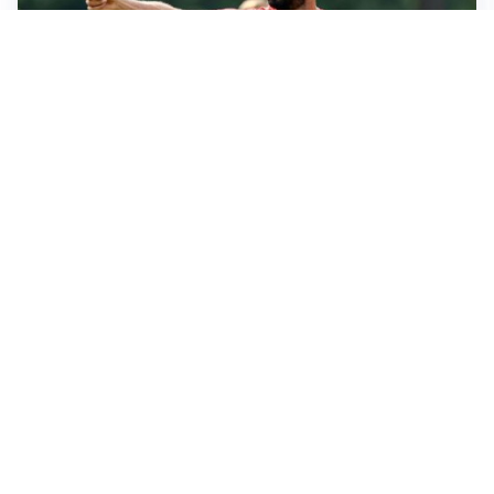
MERCATO MILAN
Milan, il mercato aspetta la svolta
MERCATO INTER
Dimarco verso il rinnovo fino al 2030, ma si complica
Romero
CALCIOMERCATO
Cagliari, il caso Esposito continua. Intanto arriva
Maldini
CALCIOMERCATO
Napoli, il solito Lukaku: non si presenta in ritiro, è
rottura