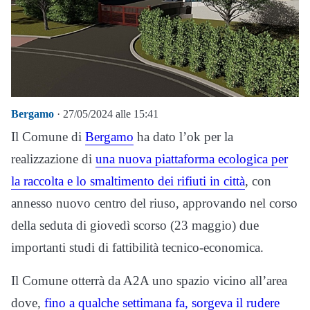
Bergamo
· 27/05/2024 alle 15:41
Il Comune di
Bergamo
ha dato l’ok per la
realizzazione di
una nuova piattaforma ecologica per
la raccolta e lo smaltimento dei rifiuti in città
, con
annesso nuovo centro del riuso, approvando nel corso
della seduta di giovedì scorso (23 maggio) due
importanti studi di fattibilità tecnico-economica.
Il Comune otterrà da A2A uno spazio vicino all’area
dove,
fino a qualche settimana fa, sorgeva il rudere