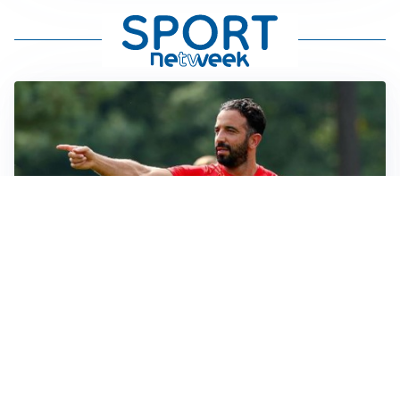
MERCATO MILAN
Milan, il mercato aspetta la svolta
MERCATO INTER
Dimarco verso il rinnovo fino al 2030, ma si complica