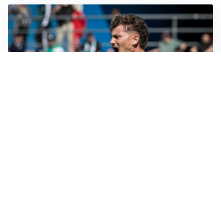
CALCIOMERCATO
Cagliari, il caso Esposito continua. Intanto arriva
Maldini
CALCIOMERCATO
Napoli, il solito Lukaku: non si presenta in ritiro, è
rottura