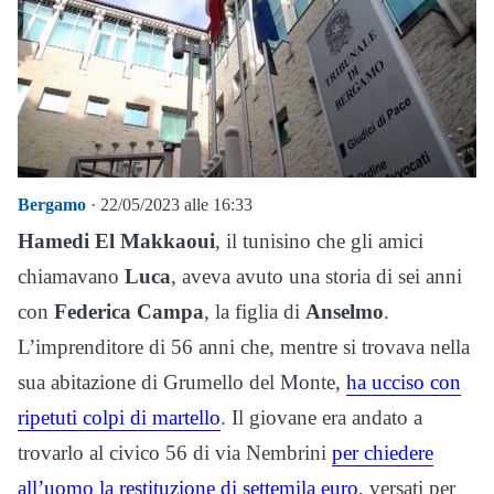
Bergamo
· 22/05/2023 alle 16:33
Hamedi El Makkaoui
, il tunisino che gli amici
chiamavano
Luca
, aveva avuto una storia di sei anni
con
Federica Campa
, la figlia di
Anselmo
.
L’imprenditore di 56 anni che, mentre si trovava nella
sua abitazione di Grumello del Monte,
ha ucciso con
ripetuti colpi di martello
. Il giovane era andato a
trovarlo al civico 56 di via Nembrini
per chiedere
all’uomo la restituzione di settemila euro
, versati per