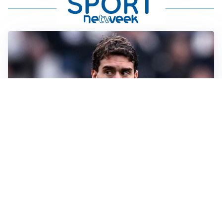
LA SVOLTA
Il Besiktas conferma: “Stiamo lavorando e parlando
con Vlahovic”