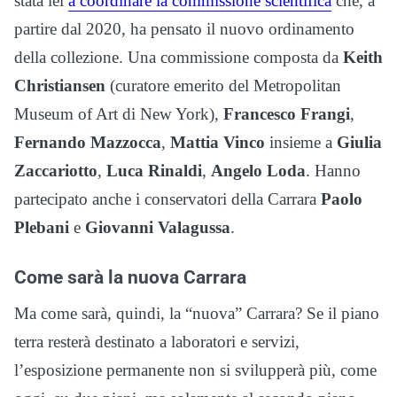
stata lei
a coordinare la commissione scientifica
che, a
partire dal 2020, ha pensato il nuovo ordinamento
della collezione. Una commissione composta da
Keith
Christiansen
(curatore emerito del Metropolitan
Museum of Art di New York),
Francesco Frangi
,
Fernando Mazzocca
,
Mattia Vinco
insieme a
Giulia
Zaccariotto
,
Luca Rinaldi
,
Angelo Loda
. Hanno
partecipato anche i conservatori della Carrara
Paolo
Plebani
e
Giovanni Valagussa
.
Come sarà la nuova Carrara
Ma come sarà, quindi, la “nuova” Carrara? Se il piano
terra resterà destinato a laboratori e servizi,
l’esposizione permanente non si svilupperà più, come