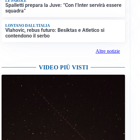
LE PAROLE
Spalletti prepara la Juve: “Con l’Inter servirà essere
squadra”
LONTANO DALL'ITALIA
Vlahovic, rebus futuro: Besiktas e Atletico si
contendono il serbo
Altre notizie
VIDEO PIÙ VISTI