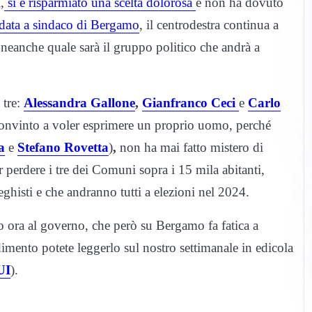
,
si è risparmiato una scelta dolorosa
e non ha dovuto
data a sindaco di Bergamo
, il centrodestra continua a
 neanche quale sarà il gruppo politico che andrà a
 tre:
Alessandra Gallone
,
Gianfranco Ceci
e
Carlo
convinto a voler esprimere un proprio uomo, perché
a
e
Stefano Rovetta
)
,
non ha mai fatto mistero di
r perdere i tre dei Comuni sopra i 15 mila abitanti,
eghisti e che andranno tutti a elezioni nel 2024.
tito ora al governo, che però su Bergamo fa fatica a
mento potete leggerlo sul nostro settimanale in edicola
UI
).