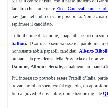
Ma se il centrosinistra, con il passo indietro di Gandi
far altro che confermare
Elena Carnevali come candi
navigare nel limbo di varie possibilità. Non è chiaro
esprimere il candidato.
Tolto il nome di Jannone, i papabili azzurri ora sono
Saffioti
.
Il Carroccio sembra essere il partito meno 
nonostante abbia papabili candidati (
Alberto Riboll
puntare alla presidenza della Provincia e di non vole
Dalmine
,
Albino
e
Seriate
, attualmente in mano a l
Più interessato potrebbe essere Fratelli d’Italia, par
trovare nomi da spendere (al riguardo, un approfondi
fino a giovedì 9 novembre, o in edizione digitale
Q