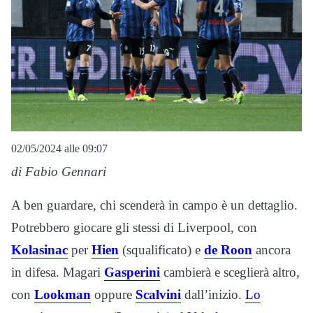
02/05/2024 alle 09:07
di Fabio Gennari
A ben guardare, chi scenderà in campo è un dettaglio.
Potrebbero giocare gli stessi di Liverpool, con
Kolasinac
per
Hien
(squalificato) e
de Roon
ancora
in difesa. Magari
Gasperini
cambierà e sceglierà altro,
con
Lookman
oppure
Scalvini
dall’inizio.
Lo