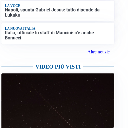
LA VOCE
Napoli, spunta Gabriel Jesus: tutto dipende da
Lukaku
LA NUOVA ITALIA
Italia, ufficiale lo staff di Mancini: c’è anche
Bonucci
Altre notizie
VIDEO PIÙ VISTI