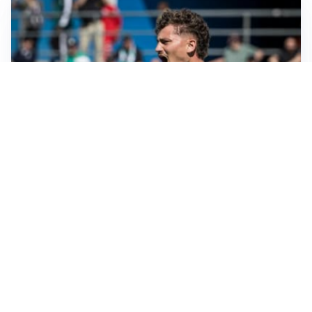
CALCIOMERCATO
Cagliari, il caso Esposito continua. Intanto arriva
Maldini
CALCIOMERCATO
Napoli, il solito Lukaku: non si presenta in ritiro, è
rottura