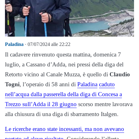
Paladina
· 07/07/2024 alle 22:22
Il cadavere rinvenuto questa mattina, domenica 7
luglio, a Cassano d’Adda, nei pressi della diga del
Retorto vicino al Canale Muzza, è quello di
Claudio
Togni
, l’operaio di 58 anni di
Paladina
caduto
nell’acqua dalla passerella della diga di Concesa a
Trezzo sull’Adda il 28 giugno
scorso mentre lavorava
alla chiusura di una diga di sbarramento Italgen.
Le ricerche erano state incessanti, ma non avevano
portato ad alcun risultato
. Considerando l’allerta