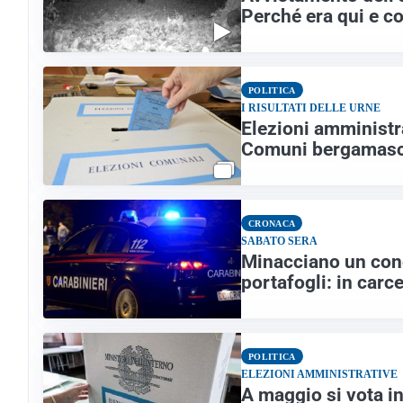
Perché era qui e 
POLITICA
I RISULTATI DELLE URNE
Elezioni amministra
Comuni bergamasc
CRONACA
SABATO SERA
Minacciano un cono
portafogli: in carc
POLITICA
ELEZIONI AMMINISTRATIVE
A maggio si vota i