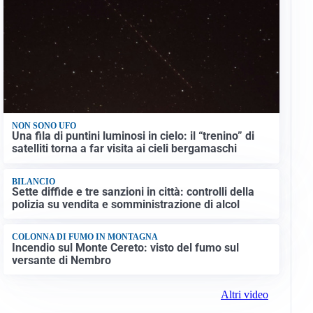
NON SONO UFO
Una fila di puntini luminosi in cielo: il “trenino” di
satelliti torna a far visita ai cieli bergamaschi
BILANCIO
Sette diffide e tre sanzioni in città: controlli della
polizia su vendita e somministrazione di alcol
COLONNA DI FUMO IN MONTAGNA
Incendio sul Monte Cereto: visto del fumo sul
versante di Nembro
Altri video