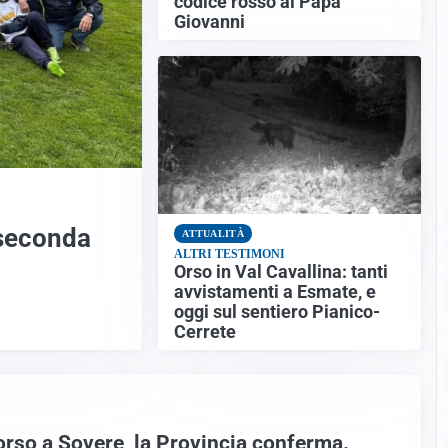
codice rosso al Papa
Giovanni
 seconda
ATTUALITÀ
ALTRI TESTIMONI
Orso in Val Cavallina: tanti
avvistamenti a Esmate, e
oggi sul sentiero Pianico-
Cerrete
orso a Sovere, la Provincia conferma.