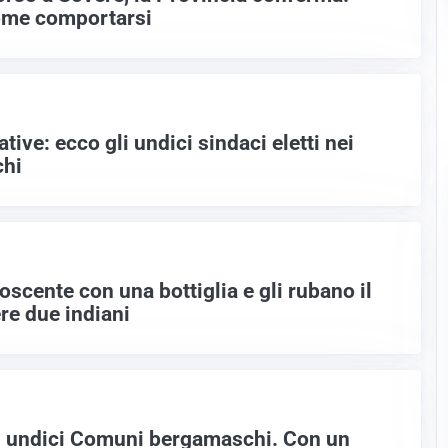
come comportarsi
tive: ecco gli undici sindaci eletti nei
hi
scente con una bottiglia e gli rubano il
ere due indiani
n undici Comuni bergamaschi. Con un