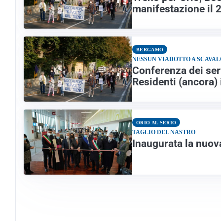
manifestazione il 2
BERGAMO
NESSUN VIADOTTO A SCAVA
Conferenza dei serv
Residenti (ancora) 
ORIO AL SERIO
TAGLIO DEL NASTRO
Inaugurata la nuov