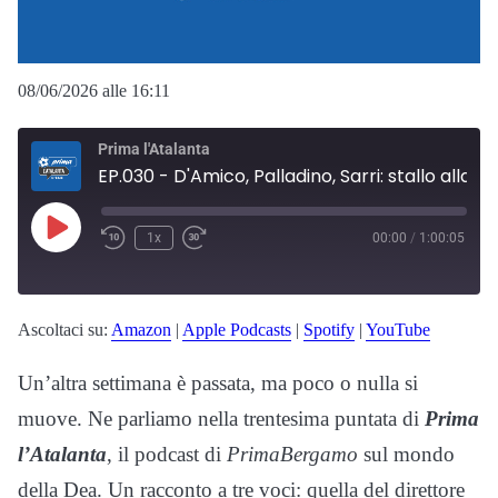
08/06/2026 alle 16:11
Prima l'Atalanta
EP.030 - D'Amico, Palladino, Sarri: stallo alla bergamasca. Intanto bisogna compare un regista
Play
1x
00:00
/
1:00:05
Episode
Ascoltaci su:
Amazon
|
Apple Podcasts
|
Spotify
|
YouTube
Un’altra settimana è passata, ma poco o nulla si
muove. Ne parliamo nella trentesima puntata di
Prima
l’Atalanta
, il podcast di
PrimaBergamo
sul mondo
della Dea. Un racconto a tre voci: quella del direttore