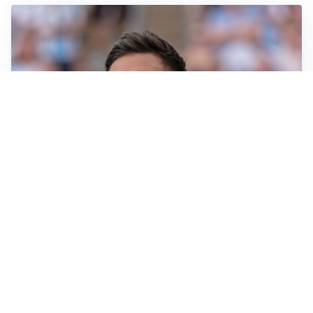
IL NOME NUOVO
Napoli, Musso resta un’opzione per la porta
TITOLARE IN CAMPIONATO
Inter, tocca a Pio Esposito: Chivu gli affida l’attacco
LE PAROLE
Spalletti prepara la Juve: “Con l’Inter servirà essere
squadra”