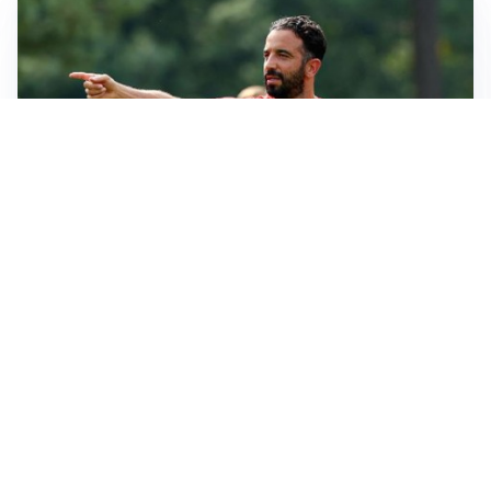
MERCATO MILAN
Milan, il mercato aspetta la svolta
MERCATO INTER
Dimarco verso il rinnovo fino al 2030, ma si complica
Romero
CALCIOMERCATO
Cagliari, il caso Esposito continua. Intanto arriva
Maldini