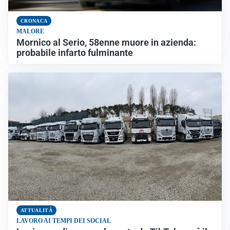
CRONACA
MALORE
Mornico al Serio, 58enne muore in azienda:
probabile infarto fulminante
ATTUALITÀ
LAVORO AI TEMPI DEI SOCIAL