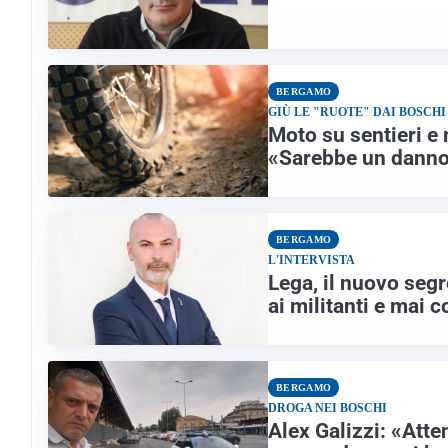
BERGAMO
GIÙ LE "RUOTE" DAI BOSCHI
Moto su sentieri e 
«Sarebbe un danno 
BERGAMO
L'INTERVISTA
Lega, il nuovo segr
ai militanti e mai c
BERGAMO
DROGA NEI BOSCHI
Alex Galizzi: «Atte