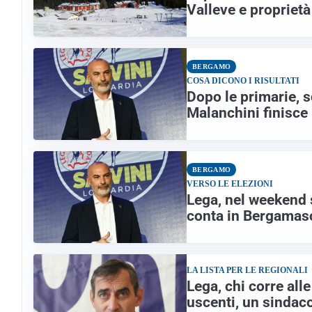
Valleve e proprietà
BERGAMO
COSA DICONO I RISULTATI
Dopo le primarie, 
Malanchini finisce 
BERGAMO
VERSO LE ELEZIONI
Lega, nel weekend s
conta in Bergamas
LA LISTA PER LE REGIONALI
Lega, chi corre all
uscenti, un sindaco