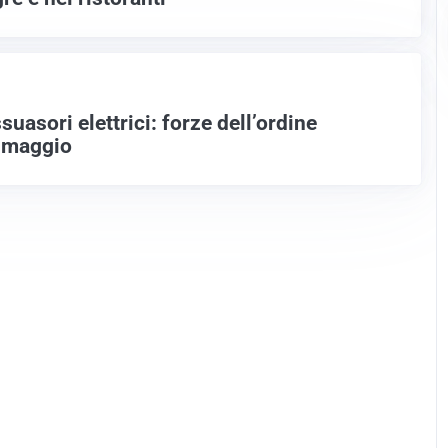
suasori elettrici: forze dell’ordine
e maggio