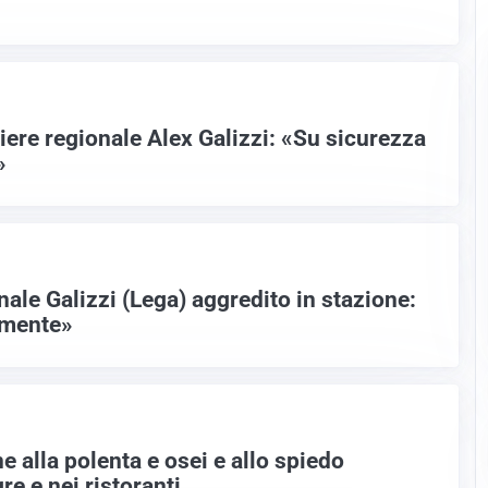
liere regionale Alex Galizzi: «Su sicurezza
»
onale Galizzi (Lega) aggredito in stazione:
amente»
ne alla polenta e osei e allo spiedo
re e nei ristoranti