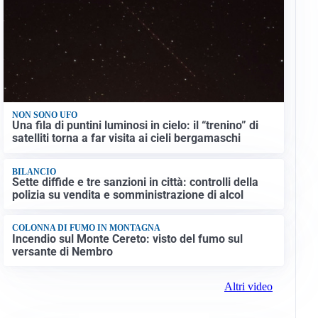
NON SONO UFO
Una fila di puntini luminosi in cielo: il “trenino” di
satelliti torna a far visita ai cieli bergamaschi
BILANCIO
Sette diffide e tre sanzioni in città: controlli della
polizia su vendita e somministrazione di alcol
COLONNA DI FUMO IN MONTAGNA
Incendio sul Monte Cereto: visto del fumo sul
versante di Nembro
Altri video