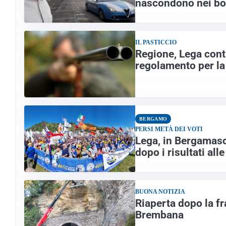
nascondono nei bo
IL PASTICCIO
Regione, Lega contro
regolamento per la
BERGAMO
PERSI METÀ DEI VOTI
Lega, in Bergamasca
dopo i risultati alle
BUONA NOTIZIA
Riaperta dopo la fr
Brembana