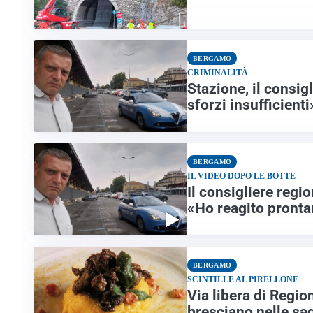
BERGAMO
CRIMINALITÀ
Stazione, il consig
sforzi insufficienti
BERGAMO
IL VIDEO DOPO LE BOTTE
Il consigliere regi
«Ho reagito pront
BERGAMO
SCINTILLE AL PIRELLONE
Via libera di Regio
bresciano nelle sag