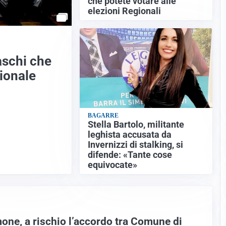
che potete votare alle
elezioni Regionali
aschi che
gionale
BAGARRE
Stella Bartolo, militante
leghista accusata da
Invernizzi di stalking, si
difende: «Tante cose
equivocate»
mone, a rischio l’accordo tra Comune di