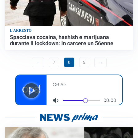
L'ARRESTO
Spacciava cocaina, hashish e marijuana
durante il lockdown: in carcere un 56enne
←
7
8
9
→